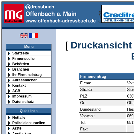
[
Druckansicht
Menu
Startseite
Firmensuche
Behörden
Branchen
Ihr Firmeneintrag
Firmeneintrag
Adressbücher
Firma:
Voi
Kontakt
Straße:
Sie
AGB
PLZ:
630
Impressum
Datenschutz
Ort:
Off
Bundesland:
Hes
Quicklinks
Vorwahl:
069
Notfälle
Tel:
851
Polizeidienststellen
Ärzte
Fax:
Apotheken