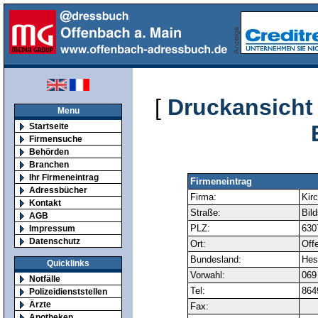
[
Druckansicht
Menu
Startseite
Firmensuche
Behörden
Branchen
Ihr Firmeneintrag
Firmeneintrag
Adressbücher
Firma:
Kirc
Kontakt
Straße:
Bild
AGB
PLZ:
630
Impressum
Datenschutz
Ort:
Off
Bundesland:
Hes
Quicklinks
Vorwahl:
069
Notfälle
Tel:
864
Polizeidienststellen
Ärzte
Fax:
Apotheken