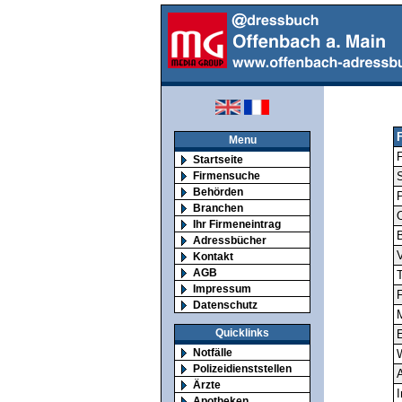
Menu
F
Startseite
Firmensuche
S
Behörden
Branchen
O
Ihr Firmeneintrag
Adressbücher
V
Kontakt
AGB
T
Impressum
F
Datenschutz
M
Quicklinks
E
Notfälle
Polizeidienststellen
A
Ärzte
I
Apotheken