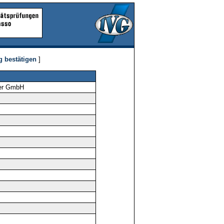
g bestätigen
]
ler GmbH