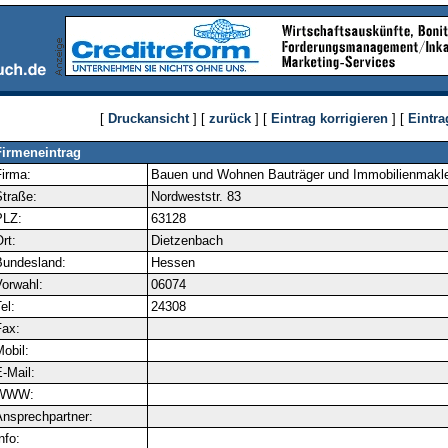
[
Druckansicht
] [
zurück
] [
Eintrag korrigieren
] [
Eintra
Firmeneintrag
irma:
Bauen und Wohnen Bauträger und Immobilienmak
traße:
Nordweststr. 83
PLZ:
63128
rt:
Dietzenbach
Bundesland:
Hessen
orwahl:
06074
el:
24308
ax:
obil:
-Mail:
WWW:
nsprechpartner:
nfo: