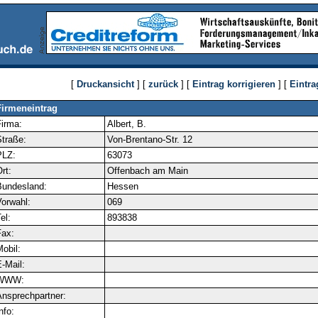
[
Druckansicht
] [
zurück
] [
Eintrag korrigieren
] [
Eintra
Firmeneintrag
irma:
Albert, B.
traße:
Von-Brentano-Str. 12
PLZ:
63073
rt:
Offenbach am Main
Bundesland:
Hessen
orwahl:
069
el:
893838
ax:
obil:
-Mail:
WWW:
nsprechpartner:
nfo: