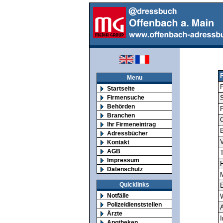
Menu
F
Startseite
Firmensuche
S
Behörden
Branchen
O
Ihr Firmeneintrag
Adressbücher
V
Kontakt
AGB
T
Impressum
F
Datenschutz
M
Quicklinks
E
Notfälle
Polizeidienststellen
A
Ärzte
I
Apotheken