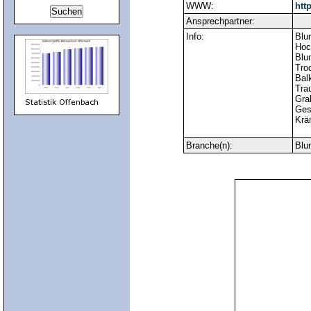
WWW:
htt
Ansprechpartner:
Info:
Blu
Hoch
Blu
Tro
Bal
Trau
Gra
Ges
Krä
Branche(n):
Blu