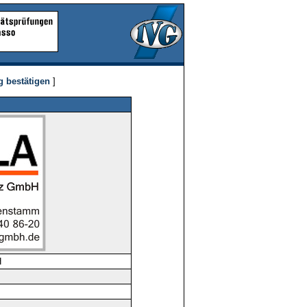
g bestätigen
]
H