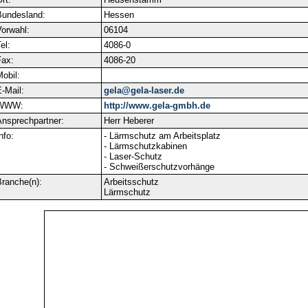
Bundesland:
Hessen
orwahl:
06104
el:
4086-0
ax:
4086-20
obil:
-Mail:
gela@gela-laser.de
WWW:
http://www.gela-gmbh.de
nsprechpartner:
Herr Heberer
nfo:
- Lärmschutz am Arbeitsplatz
- Lärmschutzkabinen
- Laser-Schutz
- Schweißerschutzvorhänge
ranche(n):
Arbeitsschutz
Lärmschutz