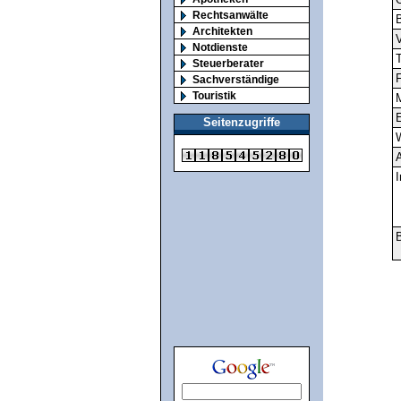
Rechtsanwälte
Architekten
V
Notdienste
T
Steuerberater
F
Sachverständige
Touristik
M
E
Seitenzugriffe
A
I
B