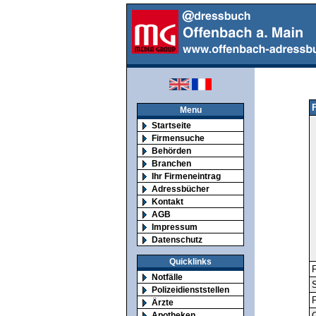
Menu
Startseite
Firmensuche
Behörden
Branchen
Ihr Firmeneintrag
Adressbücher
Kontakt
AGB
Impressum
Datenschutz
Quicklinks
F
Notfälle
S
Polizeidienststellen
Ärzte
Apotheken
O