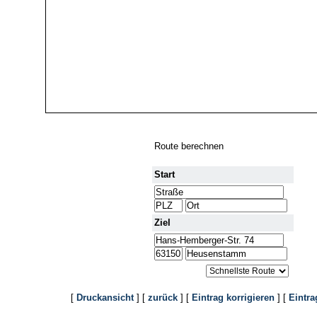
Route berechnen
Start
Ziel
[
Druckansicht
] [
zurück
] [
Eintrag korrigieren
] [
Eintra