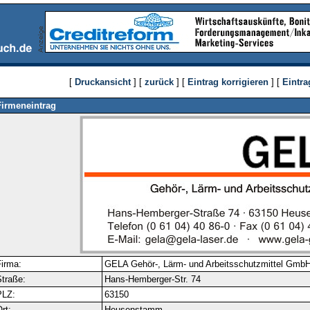
[
Druckansicht
] [
zurück
] [
Eintrag korrigieren
] [
Eintra
Firmeneintrag
irma:
GELA Gehör-, Lärm- und Arbeitsschutzmittel Gmb
traße:
Hans-Hemberger-Str. 74
PLZ:
63150
rt:
Heusenstamm