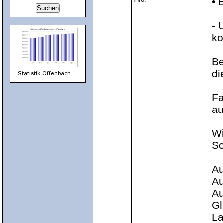
• 
- 
ko
Be
di
Fa
au
Wi
Sc
Au
Au
Au
Gl
La