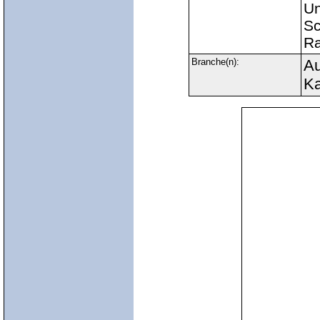
Un
Sc
Ra
Branche(n):
Au
Ka