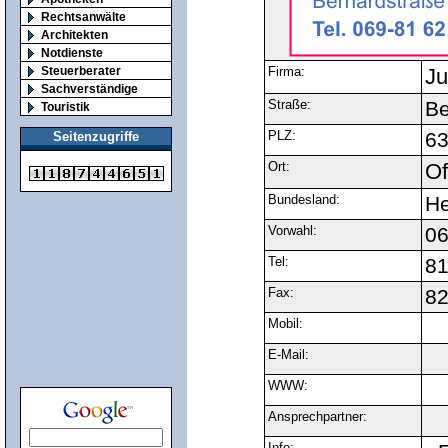
Rechtsanwälte
Architekten
Notdienste
Steuerberater
Firma:
Ju
Sachverständige
Straße:
Be
Touristik
PLZ:
6
Seitenzugriffe
Ort:
Of
Bundesland:
H
Vorwahl:
0
Tel:
8
Fax:
8
Mobil:
E-Mail:
WWW:
Ansprechpartner:
Info: