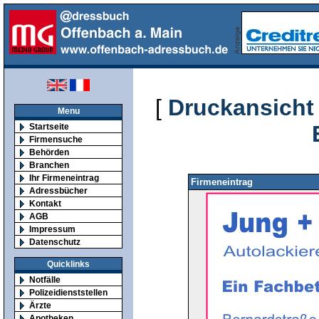
[
Druckansicht
Menu
Startseite
Firmensuche
Behörden
Branchen
Ihr Firmeneintrag
Firmeneintrag
Adressbücher
Kontakt
AGB
Impressum
Datenschutz
Quicklinks
Notfälle
Polizeidienststellen
Ärzte
Apotheken