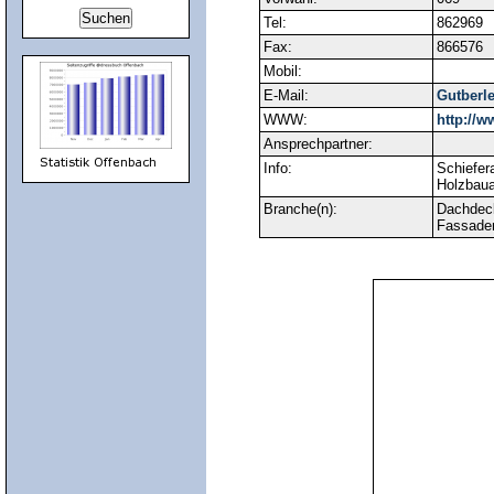
Tel:
862969
Fax:
866576
Mobil:
E-Mail:
Gutberl
WWW:
http://w
Ansprechpartner:
Info:
Schiefer
Holzbaua
Branche(n):
Dachdec
Fassade