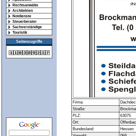
Rechtsanwälte
Architekten
Notdienste
Steuerberater
Sachverständige
Touristik
Seitenzugriffe
Firma:
Dachdeck
Straße:
Brockman
PLZ:
63075
Ort:
Offenba
Bundesland:
Hessen
Vorwahl:
069