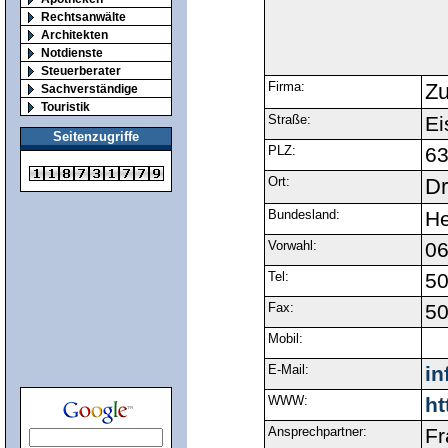
Rechtsanwälte
Architekten
Notdienste
Steuerberater
Firma:
Zu
Sachverständige
Touristik
Straße:
Ei
Seitenzugriffe
PLZ:
6
Ort:
Dr
Bundesland:
H
Vorwahl:
0
Tel:
5
Fax:
5
Mobil:
E-Mail:
in
WWW:
ht
Ansprechpartner:
Fr