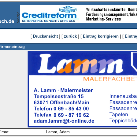
[
Druckansicht
] [
zurück
] [
Eintrag korrigieren
] [
Eintra
Firmeneintrag
irma:
Lamm, Adam