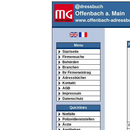
Menu
Startseite
Firmensuche
Behörden
Branchen
Ihr Firmeneintrag
Adressbücher
Kontakt
AGB
Impressum
Datenschutz
Quicklinks
Notfälle
Polizeidienststellen
Ärzte
F
Apotheken