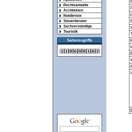
S
Rechtsanwälte
Architekten
O
Notdienste
Steuerberater
Sachverständige
V
Touristik
T
Seitenzugriffe
F
M
E
A
I
B