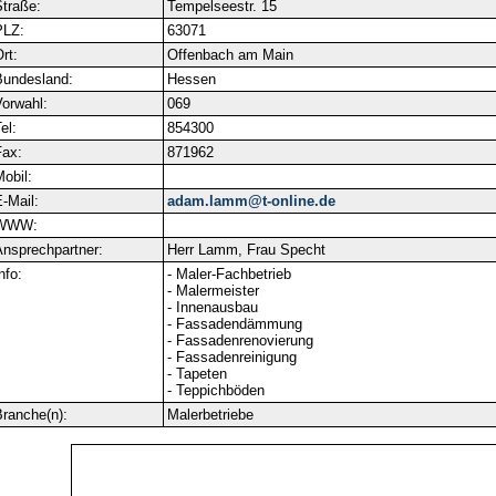
traße:
Tempelseestr. 15
PLZ:
63071
rt:
Offenbach am Main
Bundesland:
Hessen
orwahl:
069
el:
854300
ax:
871962
obil:
-Mail:
adam.lamm@t-online.de
WWW:
nsprechpartner:
Herr Lamm, Frau Specht
nfo:
- Maler-Fachbetrieb
- Malermeister
- Innenausbau
- Fassadendämmung
- Fassadenrenovierung
- Fassadenreinigung
- Tapeten
- Teppichböden
ranche(n):
Malerbetriebe