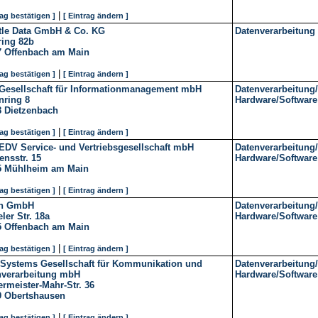
|
rag bestätigen ]
[ Eintrag ändern ]
tle Data GmbH & Co. KG
Datenverarbeitung
ring 82b
7
Offenbach am Main
|
rag bestätigen ]
[ Eintrag ändern ]
Gesellschaft für Informationmanagement mbH
Datenverarbeitung/
nring 8
Hardware/Software
8
Dietzenbach
|
rag bestätigen ]
[ Eintrag ändern ]
EDV Service- und Vertriebsgesellschaft mbH
Datenverarbeitung/
nsstr. 15
Hardware/Software
5
Mühlheim am Main
|
rag bestätigen ]
[ Eintrag ändern ]
on GmbH
Datenverarbeitung/
ler Str. 18a
Hardware/Software
5
Offenbach am Main
|
rag bestätigen ]
[ Eintrag ändern ]
Systems Gesellschaft für Kommunikation und
Datenverarbeitung/
nverarbeitung mbH
Hardware/Software
rmeister-Mahr-Str. 36
9
Obertshausen
|
rag bestätigen ]
[ Eintrag ändern ]