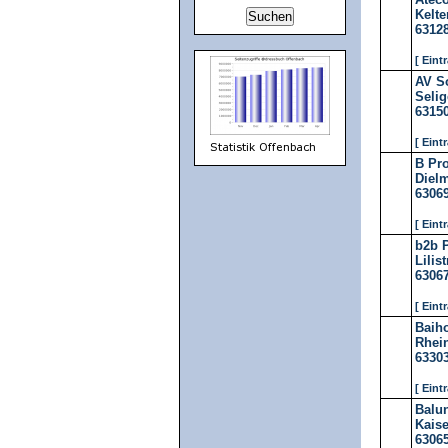
Kelte
6312
[ Eint
AV S
Selig
6315
[ Eint
B Pr
Dielm
6306
[ Eint
b2b 
Lilist
6306
[ Eint
Baih
Rhein
6330
[ Eint
Balu
Kaise
6306