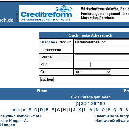
Suchmaske Adressbuch
Branche
/ Produkt:
Firmenname
Straße:
PLZ
Ort
Firma
Br
162 Einträge gefunden
[1]
2
3
4
5
6
7
8
9
Alle
|
A
|
B
|
C
|
D
|
E
|
F
|
G
|
H
|
I
|
J
|
K
|
L
|
M
|
N
|
O
|
P
|
Q
|
R
|
S
Analytik-Zubehör GmbH
Datenverarbeitung/
iche Ringstr. 71
Hardware/Software
5
Langen