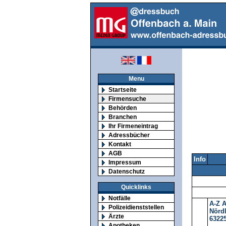
Menu
Startseite
Firmensuche
Behörden
Branchen
Ihr Firmeneintrag
Adressbücher
Kontakt
AGB
Info
Impressum
Datenschutz
Quicklinks
Notfälle
A-Z 
Polizeidienststellen
Nördl
Ärzte
6322
Apotheken