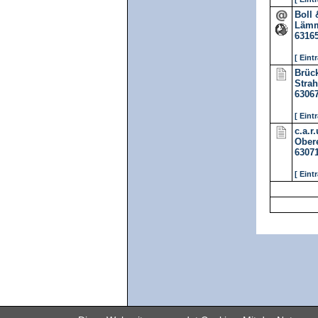
Boll
Lämme
6316
[ Eint
Brüc
Strah
6306
[ Eint
c.a.r
Obere
6307
[ Eint