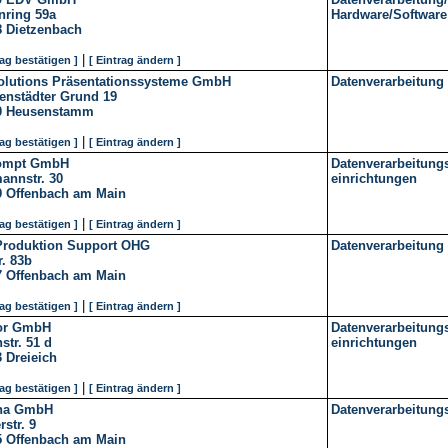
nring 59a
Hardware/Software
8
Dietzenbach
|
rag bestätigen ]
[ Eintrag ändern ]
olutions Präsentationssysteme GmbH
Datenverarbeitung
enstädter Grund 19
0
Heusenstamm
|
rag bestätigen ]
[ Eintrag ändern ]
ompt GmbH
Datenverarbeitungs
annstr. 30
einrichtungen
9
Offenbach am Main
|
rag bestätigen ]
[ Eintrag ändern ]
Produktion Support OHG
Datenverarbeitung
r. 83b
7
Offenbach am Main
|
rag bestätigen ]
[ Eintrag ändern ]
or GmbH
Datenverarbeitungs
str. 51 d
einrichtungen
3
Dreieich
|
rag bestätigen ]
[ Eintrag ändern ]
na GmbH
Datenverarbeitung
rstr. 9
5
Offenbach am Main