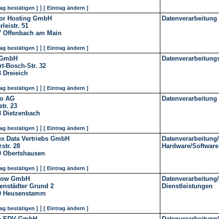
|
rag bestätigen ]
[ Eintrag ändern ]
or Hosting GmbH
Datenverarbeitung
rleistr. 51
7
Offenbach am Main
|
rag bestätigen ]
[ Eintrag ändern ]
 GmbH
Datenverarbeitung
t-Bosch-Str. 32
3
Dreieich
|
rag bestätigen ]
[ Eintrag ändern ]
go AG
Datenverarbeitung
tr. 23
8
Dietzenbach
|
rag bestätigen ]
[ Eintrag ändern ]
ex Data Vertriebs GmbH
Datenverarbeitung/
str. 28
Hardware/Software
9
Obertshausen
|
rag bestätigen ]
[ Eintrag ändern ]
low GmbH
Datenverarbeitun
enstädter Grund 2
Dienstleistungen
0
Heusenstamm
|
rag bestätigen ]
[ Eintrag ändern ]
o EDV GmbH
Datenverarbeitung/