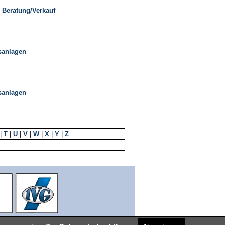
 Beratung/Verkauf
sanlagen
sanlagen
|
T
|
U
|
V
|
W
|
X
|
Y
|
Z