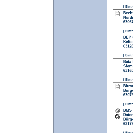
[ Eint
Bech
Nord
6306
[ Eint
BEP 
Kelte
6312
[ Eint
Beta 
Sieme
6316
[ Eint
Bitr
Bürge
6307
[ Eint
BMS 
Date
Bürge
6317
[ Eint