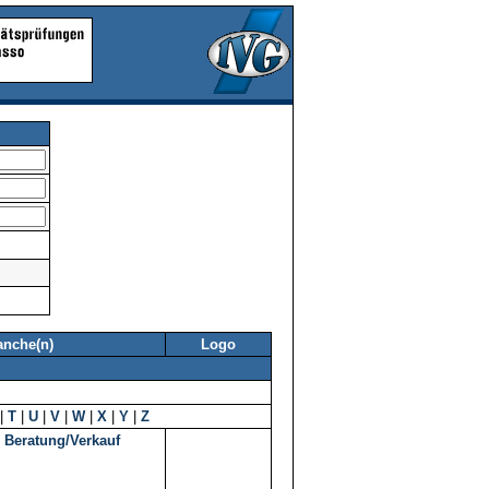
anche(n)
Logo
|
T
|
U
|
V
|
W
|
X
|
Y
|
Z
 Beratung/Verkauf