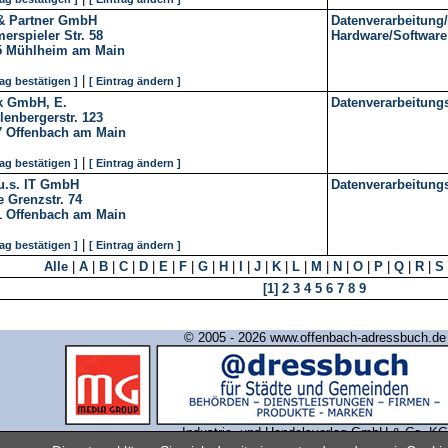
 & Partner GmbH
Datenverarbeitung/
rspieler Str. 58
Hardware/Software
5
Mühlheim am Main
|
rag bestätigen ]
[ Eintrag ändern ]
k GmbH, E.
Datenverarbeitung
lenbergerstr. 123
7
Offenbach am Main
|
rag bestätigen ]
[ Eintrag ändern ]
.u.s. IT GmbH
Datenverarbeitung
 Grenzstr. 74
1
Offenbach am Main
|
rag bestätigen ]
[ Eintrag ändern ]
Alle
|
A
|
B
|
C
|
D
|
E
|
F
|
G
|
H
|
I
|
J
|
K
|
L
|
M
|
N
|
O
|
P
|
Q
|
R
|
S
[1]
2
3
4
5
6
7
8
9
© 2005 - 2026 www.offenbach-adressbuch.de
Industrie- und Handelsverlag GmbH & Co. KG