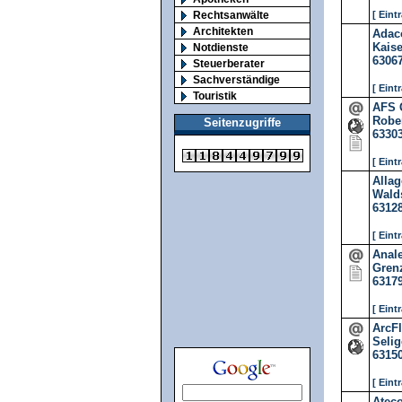
Rechtsanwälte
[ Eint
Architekten
Adac
Kaise
Notdienste
6306
Steuerberater
Sachverständige
[ Eint
Touristik
AFS
Rober
Seitenzugriffe
6330
[ Eint
Alla
Walds
6312
[ Eint
Anal
Grenz
6317
[ Eint
ArcF
Selig
6315
[ Eint
Atec