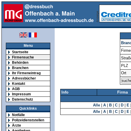
Bran
Menu
Firm
Startseite
Firmensuche
Straß
Behörden
PLZ
Branchen
Ort
Ihr Firmeneintrag
Adressbücher
Kontakt
AGB
Info
Firma
Impressum
Datenschutz
Alle
|
A
|
B
|
C
|
D
|
E
Quicklinks
Alle
|
A
|
B
|
C
|
D
|
E
Notfälle
Polizeidienststellen
Ärzte
Apotheken