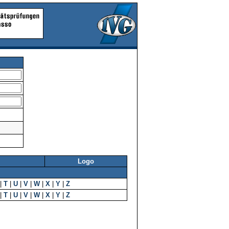
Logo
|
T
|
U
|
V
|
W
|
X
|
Y
|
Z
|
T
|
U
|
V
|
W
|
X
|
Y
|
Z