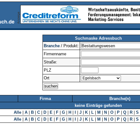
Suchmaske Adressbuch
Branche
/ Produkt:
Firmenname
Straße:
PLZ
Ort
Firma
Branche(n)
keine Einträge gefunden
Alle
|
A
|
B
|
C
|
D
|
E
|
F
|
G
|
H
|
I
|
J
|
K
|
L
|
M
|
N
|
O
|
P
|
Q
|
R
|
S
Alle
|
A
|
B
|
C
|
D
|
E
|
F
|
G
|
H
|
I
|
J
|
K
|
L
|
M
|
N
|
O
|
P
|
Q
|
R
|
S