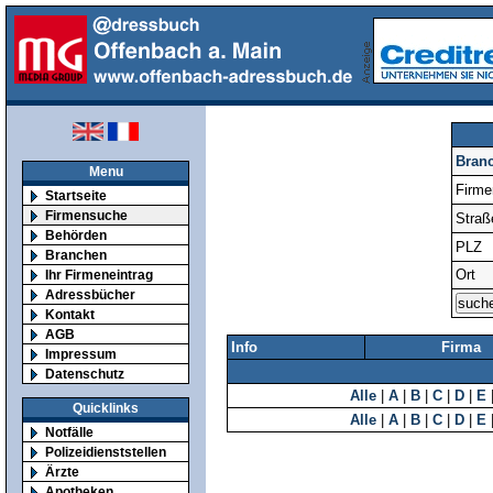
Bran
Menu
Firm
Startseite
Firmensuche
Straß
Behörden
PLZ
Branchen
Ort
Ihr Firmeneintrag
Adressbücher
Kontakt
AGB
Info
Firma
Impressum
Datenschutz
Alle
|
A
|
B
|
C
|
D
|
E
Quicklinks
Alle
|
A
|
B
|
C
|
D
|
E
Notfälle
Polizeidienststellen
Ärzte
Apotheken