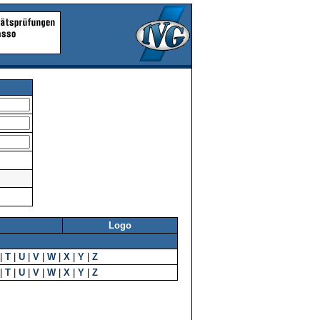
Logo
|
T
|
U
|
V
|
W
|
X
|
Y
|
Z
|
T
|
U
|
V
|
W
|
X
|
Y
|
Z