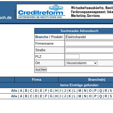
Suchmaske Adressbuch
Branche
/ Produkt:
Firmenname
Straße:
PLZ
Ort
Firma
Branche(n)
keine Einträge gefunden
Alle
|
A
|
B
|
C
|
D
|
E
|
F
|
G
|
H
|
I
|
J
|
K
|
L
|
M
|
N
|
O
|
P
|
Q
|
R
|
S
Alle
|
A
|
B
|
C
|
D
|
E
|
F
|
G
|
H
|
I
|
J
|
K
|
L
|
M
|
N
|
O
|
P
|
Q
|
R
|
S