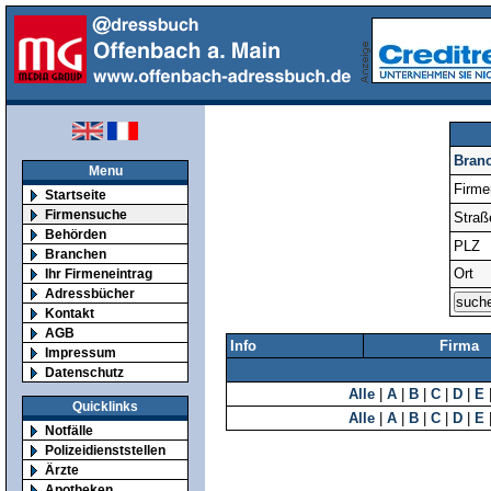
Bran
Menu
Firm
Startseite
Firmensuche
Straß
Behörden
PLZ
Branchen
Ort
Ihr Firmeneintrag
Adressbücher
Kontakt
AGB
Info
Firma
Impressum
Datenschutz
Alle
|
A
|
B
|
C
|
D
|
E
Quicklinks
Alle
|
A
|
B
|
C
|
D
|
E
Notfälle
Polizeidienststellen
Ärzte
Apotheken