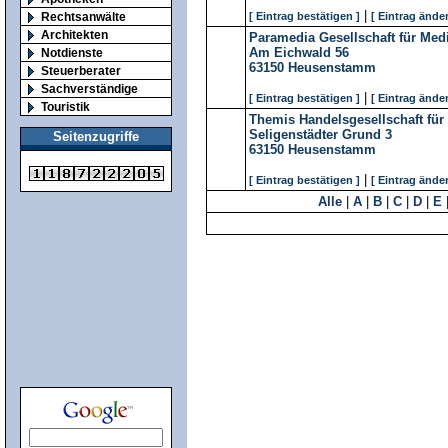
|
Rechtsanwälte
[ Eintrag bestätigen ]
[ Eintrag änder
Architekten
Paramedia Gesellschaft für Me
Am Eichwald 56
Notdienste
63150
Heusenstamm
Steuerberater
Sachverständige
|
[ Eintrag bestätigen ]
[ Eintrag änder
Touristik
Themis Handelsgesellschaft für
Seligenstädter Grund 3
Seitenzugriffe
63150
Heusenstamm
|
[ Eintrag bestätigen ]
[ Eintrag änder
Alle
|
A
|
B
|
C
|
D
|
E