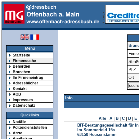
Bran
Menu
Firm
Startseite
Firmensuche
Straß
Behörden
PLZ
Branchen
Ort
Ihr Firmeneintrag
Adressbücher
Kontakt
AGB
Info
Impressum
Datenschutz
Quicklinks
Alle
|
A
|
B
|
C
|
D
|
E
Notfälle
BIT-Beratungsgesellschaft für 
Polizeidienststellen
Im Sommerfeld 15a
Ärzte
63150
Heusenstamm
Apotheken