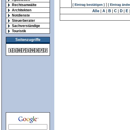
|
Rechtsanwälte
[ Eintrag bestätigen ]
[ Eintrag ände
Architekten
Alle
|
A
|
B
|
C
|
D
|
E
Notdienste
Steuerberater
Sachverständige
Touristik
Seitenzugriffe