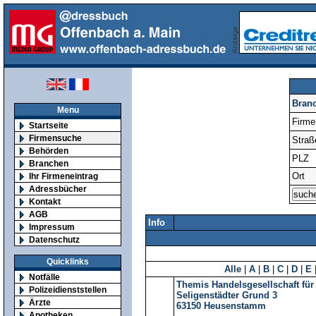
Bran
Menu
Firm
Startseite
Firmensuche
Straß
Behörden
PLZ
Branchen
Ort
Ihr Firmeneintrag
Adressbücher
Kontakt
AGB
Info
Impressum
Datenschutz
Quicklinks
Alle
|
A
|
B
|
C
|
D
|
E
Notfälle
Themis Handelsgesellschaft für
Polizeidienststellen
Seligenstädter Grund 3
Ärzte
63150
Heusenstamm
Apotheken