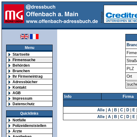
Bran
Menu
Firm
Startseite
Firmensuche
Straß
Behörden
PLZ
Branchen
Ort
Ihr Firmeneintrag
Adressbücher
Kontakt
AGB
Info
Firma
Impressum
Datenschutz
Alle
|
A
|
B
|
C
|
D
|
E
Quicklinks
Alle
|
A
|
B
|
C
|
D
|
E
Notfälle
Polizeidienststellen
Ärzte
Apotheken