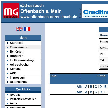
Bran
Menu
Firm
Startseite
Firmensuche
Straß
Behörden
PLZ
Branchen
Ort
Ihr Firmeneintrag
Adressbücher
Kontakt
AGB
Info
Firma
Impressum
Datenschutz
Alle
|
A
|
B
|
C
|
D
|
E
Quicklinks
Alle
|
A
|
B
|
C
|
D
|
E
Notfälle
Polizeidienststellen
Ärzte
Apotheken