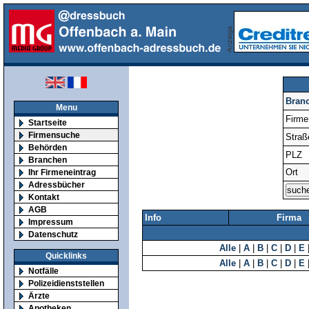
Bran
Menu
Firm
Startseite
Firmensuche
Straß
Behörden
PLZ
Branchen
Ort
Ihr Firmeneintrag
Adressbücher
Kontakt
AGB
Info
Firma
Impressum
Datenschutz
Alle
|
A
|
B
|
C
|
D
|
E
Quicklinks
Alle
|
A
|
B
|
C
|
D
|
E
Notfälle
Polizeidienststellen
Ärzte
Apotheken