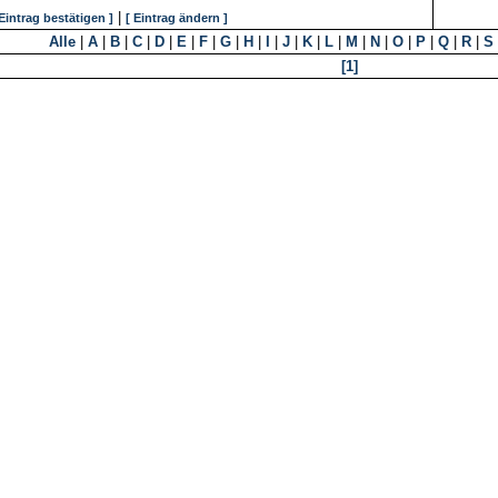
|
 Eintrag bestätigen ]
[ Eintrag ändern ]
Alle
|
A
|
B
|
C
|
D
|
E
|
F
|
G
|
H
|
I
|
J
|
K
|
L
|
M
|
N
|
O
|
P
|
Q
|
R
|
S
[1]