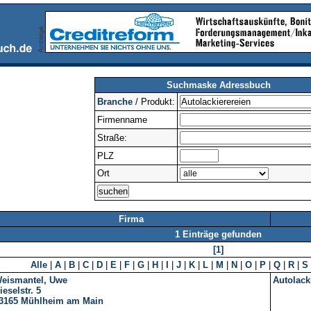
Suchmaske Adressbuch
Branche
/ Produkt:
Firmenname
Straße:
PLZ
Ort
Firma
1 Einträge gefunden
[1]
Alle
|
A
|
B
|
C
|
D
|
E
|
F
|
G
|
H
|
I
|
J
|
K
|
L
|
M
|
N
|
O
|
P
|
Q
|
R
|
S
eismantel, Uwe
Autolack
ieselstr. 5
3165
Mühlheim am Main