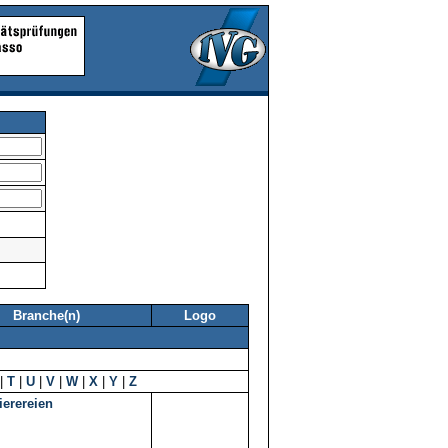
Branche(n)
Logo
|
T
|
U
|
V
|
W
|
X
|
Y
|
Z
ierereien