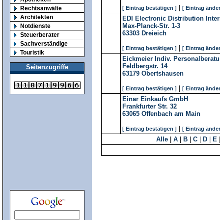
|
Rechtsanwälte
[ Eintrag bestätigen ]
[ Eintrag änder
Architekten
EDI Electronic Distribution Int
Max-Planck-Str. 1-3
Notdienste
63303
Dreieich
Steuerberater
Sachverständige
|
[ Eintrag bestätigen ]
[ Eintrag änder
Touristik
Eickmeier Indiv. Personalbera
Feldbergstr. 14
Seitenzugriffe
63179
Obertshausen
|
[ Eintrag bestätigen ]
[ Eintrag änder
Einar Einkaufs GmbH
Frankfurter Str. 32
63065
Offenbach am Main
|
[ Eintrag bestätigen ]
[ Eintrag änder
Alle
|
A
|
B
|
C
|
D
|
E