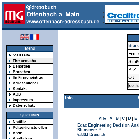
Bran
Menu
Firm
Startseite
Firmensuche
Straß
Behörden
PLZ
Branchen
Ort
Ihr Firmeneintrag
Adressbücher
Kontakt
AGB
Info
Impressum
Datenschutz
Quicklinks
Alle
|
A
|
B
|
C
|
D
|
E
Notfälle
Edac Engineering Decision An
Polizeidienststellen
Blumenstr. 5
Ärzte
63303
Dreieich
Apotheken