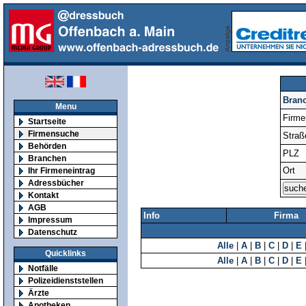
Bran
Menu
Firm
Startseite
Firmensuche
Straß
Behörden
PLZ
Branchen
Ort
Ihr Firmeneintrag
Adressbücher
Kontakt
AGB
Info
Firma
Impressum
Datenschutz
Alle
|
A
|
B
|
C
|
D
|
E
Quicklinks
Alle
|
A
|
B
|
C
|
D
|
E
Notfälle
Polizeidienststellen
Ärzte
Apotheken