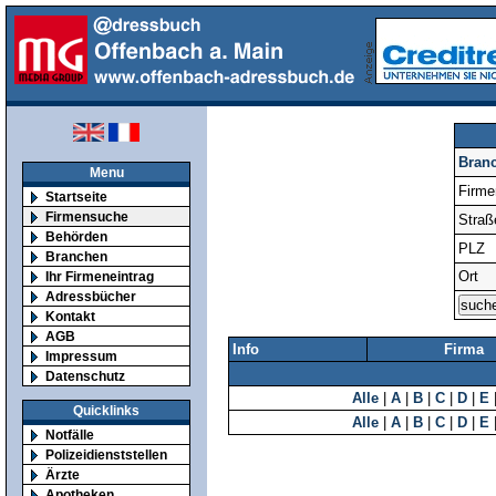
Bran
Menu
Firm
Startseite
Firmensuche
Straß
Behörden
PLZ
Branchen
Ort
Ihr Firmeneintrag
Adressbücher
Kontakt
AGB
Info
Firma
Impressum
Datenschutz
Alle
|
A
|
B
|
C
|
D
|
E
Quicklinks
Alle
|
A
|
B
|
C
|
D
|
E
Notfälle
Polizeidienststellen
Ärzte
Apotheken