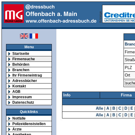
Bran
Menu
Firm
Startseite
Firmensuche
Straß
Behörden
PLZ
Branchen
Ort
Ihr Firmeneintrag
Adressbücher
Kontakt
AGB
Info
Firma
Impressum
Datenschutz
Alle
|
A
|
B
|
C
|
D
|
E
Quicklinks
Alle
|
A
|
B
|
C
|
D
|
E
Notfälle
Polizeidienststellen
Ärzte
Apotheken