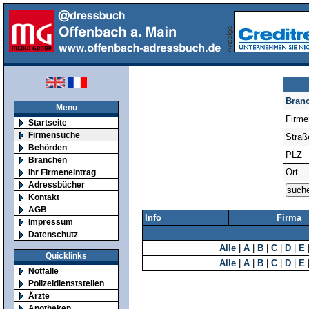
Bran
Menu
Firm
Startseite
Firmensuche
Straß
Behörden
PLZ
Branchen
Ort
Ihr Firmeneintrag
Adressbücher
Kontakt
AGB
Info
Firma
Impressum
Datenschutz
Alle
|
A
|
B
|
C
|
D
|
E
Quicklinks
Alle
|
A
|
B
|
C
|
D
|
E
Notfälle
Polizeidienststellen
Ärzte
Apotheken