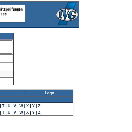
Logo
|
T
|
U
|
V
|
W
|
X
|
Y
|
Z
|
T
|
U
|
V
|
W
|
X
|
Y
|
Z