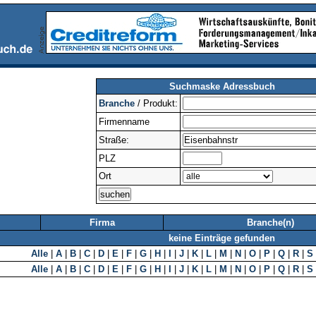
Suchmaske Adressbuch
Branche
/ Produkt:
Firmenname
Straße:
PLZ
Ort
Firma
Branche(n)
keine Einträge gefunden
Alle
|
A
|
B
|
C
|
D
|
E
|
F
|
G
|
H
|
I
|
J
|
K
|
L
|
M
|
N
|
O
|
P
|
Q
|
R
|
S
Alle
|
A
|
B
|
C
|
D
|
E
|
F
|
G
|
H
|
I
|
J
|
K
|
L
|
M
|
N
|
O
|
P
|
Q
|
R
|
S