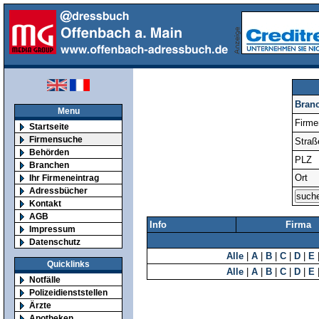
Bran
Menu
Firm
Startseite
Firmensuche
Straß
Behörden
PLZ
Branchen
Ort
Ihr Firmeneintrag
Adressbücher
Kontakt
AGB
Info
Firma
Impressum
Datenschutz
Alle
|
A
|
B
|
C
|
D
|
E
Quicklinks
Alle
|
A
|
B
|
C
|
D
|
E
Notfälle
Polizeidienststellen
Ärzte
Apotheken