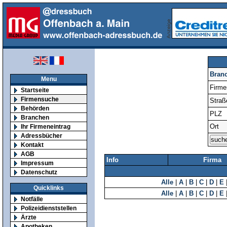
Bran
Menu
Firm
Startseite
Firmensuche
Straß
Behörden
PLZ
Branchen
Ort
Ihr Firmeneintrag
Adressbücher
Kontakt
AGB
Info
Firma
Impressum
Datenschutz
Alle
|
A
|
B
|
C
|
D
|
E
Quicklinks
Alle
|
A
|
B
|
C
|
D
|
E
Notfälle
Polizeidienststellen
Ärzte
Apotheken