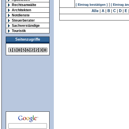
|
Rechtsanwälte
[ Eintrag bestätigen ]
[ Eintrag än
Architekten
Alle
|
A
|
B
|
C
|
D
|
E
Notdienste
Steuerberater
Sachverständige
Touristik
Seitenzugriffe