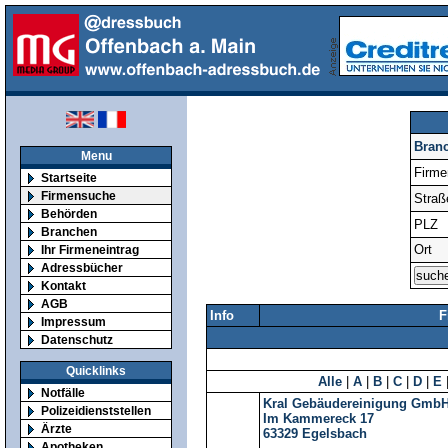
Bran
Menu
Firm
Startseite
Firmensuche
Straß
Behörden
PLZ
Branchen
Ort
Ihr Firmeneintrag
Adressbücher
Kontakt
AGB
Info
F
Impressum
Datenschutz
Quicklinks
Alle
|
A
|
B
|
C
|
D
|
E
Notfälle
Kral Gebäudereinigung Gmb
Polizeidienststellen
Im Kammereck 17
Ärzte
63329
Egelsbach
Apotheken