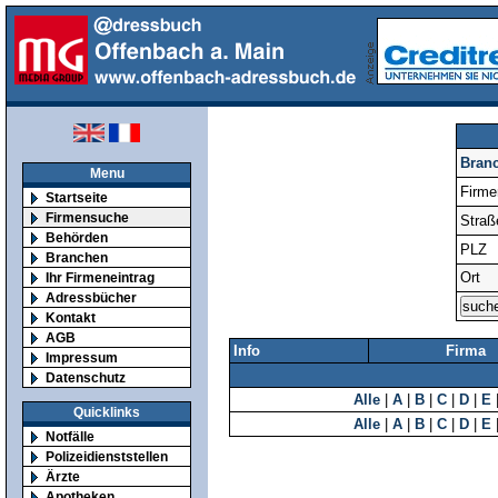
Bran
Menu
Firm
Startseite
Firmensuche
Straß
Behörden
PLZ
Branchen
Ort
Ihr Firmeneintrag
Adressbücher
Kontakt
AGB
Info
Firma
Impressum
Datenschutz
Alle
|
A
|
B
|
C
|
D
|
E
Quicklinks
Alle
|
A
|
B
|
C
|
D
|
E
Notfälle
Polizeidienststellen
Ärzte
Apotheken