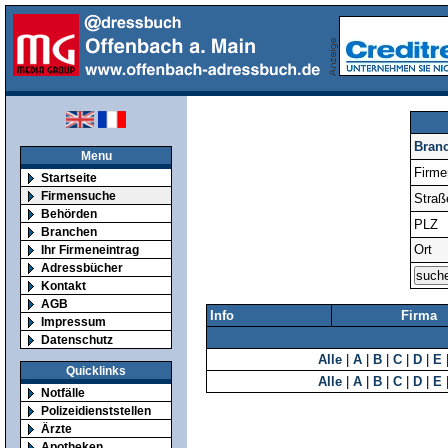
Bran
Menu
Firm
Startseite
Firmensuche
Straß
Behörden
PLZ
Branchen
Ort
Ihr Firmeneintrag
Adressbücher
Kontakt
AGB
Info
Firma
Impressum
Datenschutz
Alle
|
A
|
B
|
C
|
D
|
E
Quicklinks
Alle
|
A
|
B
|
C
|
D
|
E
Notfälle
Polizeidienststellen
Ärzte
Apotheken