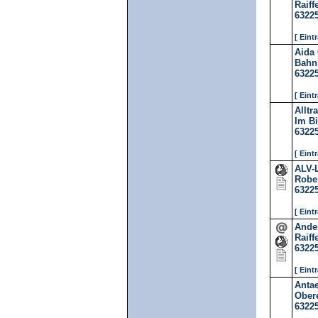
Raiff
6322
[ Eint
Aida
Bahns
6322
[ Eint
Allt
Im B
6322
[ Eint
ALV-L
Rober
6322
[ Eint
Ande
Raiff
6322
[ Eint
Anta
Obere
6322