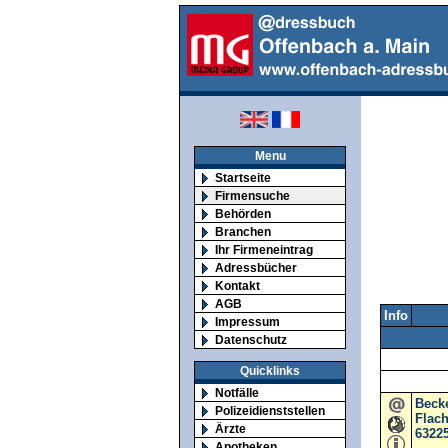
Menu
Startseite
Firmensuche
Behörden
Branchen
Ihr Firmeneintrag
Adressbücher
Kontakt
AGB
Info
Impressum
Datenschutz
Quicklinks
Notfälle
Beck
Polizeidienststellen
Flach
Ärzte
6322
Apotheken