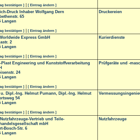
|
rag bestätigen ]
[ Eintrag ändern ]
eich-Druck Inhaber Wolfgang Dern
Druckereien
bethenstr. 65
5
Langen
|
rag bestätigen ]
[ Eintrag ändern ]
Worldwide Express GmbH
Kurierdienste
str. 2
5
Langen
|
rag bestätigen ]
[ Eintrag ändern ]
Plast Engineering und Kunststoffverarbeitung
Prüfgeräte und -mas
H
eisenstr. 24
5
Langen
|
rag bestätigen ]
[ Eintrag ändern ]
 u. Dipl.-Ing. Helmut Pumann, Dipl.-Ing. Helmut
Vermessungsingenieur
ertsweg 54
5
Langen
|
rag bestätigen ]
[ Eintrag ändern ]
 Nutzfahrzeuge-Vertrieb und Teile-
Nutzfahrzeuge
handelsgesellschaft mbH
t-Bosch-Str. 6
5
Langen