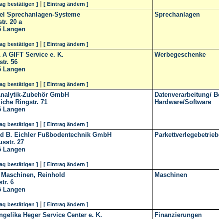
|
rag bestätigen ]
[ Eintrag ändern ]
el Sprechanlagen-Systeme
Sprechanlagen
r. 20 a
5
Langen
|
rag bestätigen ]
[ Eintrag ändern ]
A GIFT Service e. K.
Werbegeschenke
tr. 56
5
Langen
|
rag bestätigen ]
[ Eintrag ändern ]
Analytik-Zubehör GmbH
Datenverarbeitung/ B
iche Ringstr. 71
Hardware/Software
5
Langen
|
rag bestätigen ]
[ Eintrag ändern ]
nd B. Eichler Fußbodentechnik GmbH
Parkettverlegebetrieb
sstr. 27
5
Langen
|
rag bestätigen ]
[ Eintrag ändern ]
 Maschinen, Reinhold
Maschinen
str. 6
5
Langen
|
rag bestätigen ]
[ Eintrag ändern ]
gelika Heger Service Center e. K.
Finanzierungen