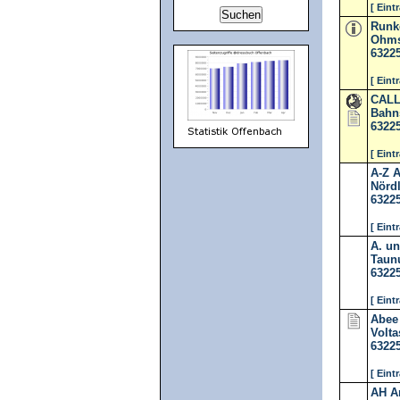
[ Eint
Runk
Ohmst
6322
[ Eint
CALL 
Bahns
6322
[ Eint
A-Z 
Nördl
6322
[ Eint
A. u
Taunu
6322
[ Eint
Abee
Volta
6322
[ Eint
AH An