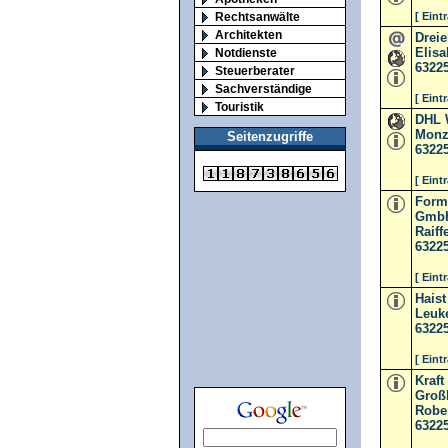
Rechtsanwälte
[ Eint
Architekten
Drei
Elisa
Notdienste
6322
Steuerberater
Sachverständige
[ Eint
Touristik
DHL 
Monza
Seitenzugriffe
6322
[ Eint
Form-
Gmb
Raiff
6322
[ Eint
Haist
Leuk
6322
[ Eint
Kraft
Groß
Rober
6322