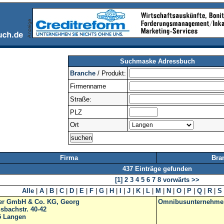
Suchmaske Adressbuch
Branche
/ Produkt:
Firmenname
Straße:
PLZ
Ort
Firma
Bra
437 Einträge gefunden
[1]
2
3
4
5
6
7
8
vorwärts >>
Alle
|
A
|
B
|
C
|
D
|
E
|
F
|
G
|
H
|
I
|
J
|
K
|
L
|
M
|
N
|
O
|
P
|
Q
|
R
|
S
er GmbH & Co. KG, Georg
Omnibusunternehme
sbachstr. 40-42
5
Langen