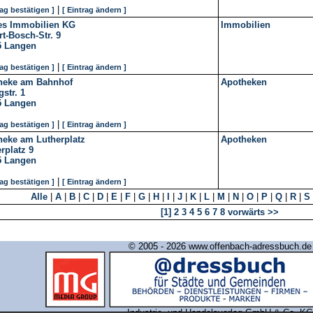
|
rag bestätigen ]
[ Eintrag ändern ]
es Immobilien KG
Immobilien
t-Bosch-Str. 9
5
Langen
|
rag bestätigen ]
[ Eintrag ändern ]
heke am Bahnhof
Apotheken
gstr. 1
5
Langen
|
rag bestätigen ]
[ Eintrag ändern ]
heke am Lutherplatz
Apotheken
rplatz 9
5
Langen
|
rag bestätigen ]
[ Eintrag ändern ]
Alle
|
A
|
B
|
C
|
D
|
E
|
F
|
G
|
H
|
I
|
J
|
K
|
L
|
M
|
N
|
O
|
P
|
Q
|
R
|
S
[1]
2
3
4
5
6
7
8
vorwärts >>
© 2005 - 2026 www.offenbach-adressbuch.de
Industrie- und Handelsverlag GmbH & Co. KG