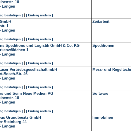
eisenstr. 10
5
Langen
|
rag bestätigen ]
[ Eintrag ändern ]
 GmbH
Zeitarbeit
tr. 1
5
Langen
|
rag bestätigen ]
[ Eintrag ändern ]
rans Speditions und Logistik GmbH & Co. KG
Speditionen
irkenwäldchen 1
5
Langen
|
rag bestätigen ]
[ Eintrag ändern ]
aser Vertriebsgesellschaft mbH
Mess- und Regeltech
t-Bosch-Str. 46
5
Langen
|
rag bestätigen ]
[ Eintrag ändern ]
rs und Seim Neue Medien AG
Software
eisenstr. 10
5
Langen
|
rag bestätigen ]
[ Eintrag ändern ]
eus Grundbesitz GmbH
Immobilien
r Steinberg 44
5
Langen