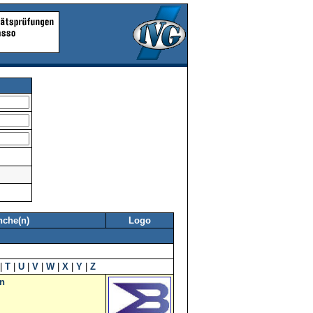
nche(n)
Logo
|
T
|
U
|
V
|
W
|
X
|
Y
|
Z
n