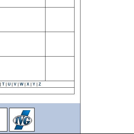
|
T
|
U
|
V
|
W
|
X
|
Y
|
Z