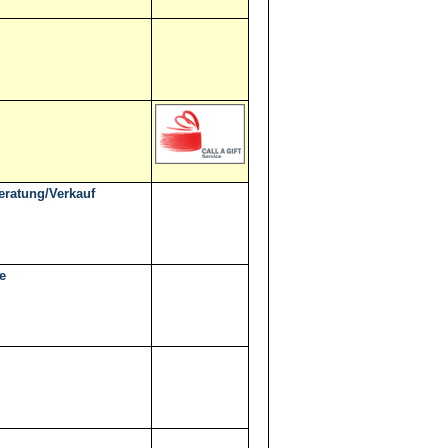
eratung/Verkauf
e