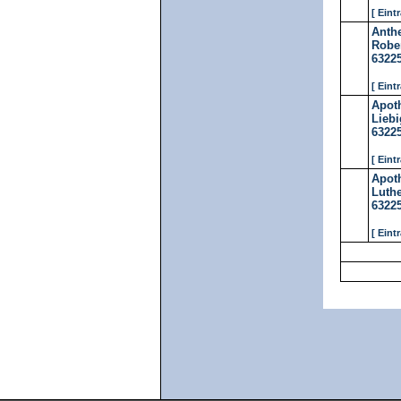
[ Eint
Anth
Rober
6322
[ Eint
Apot
Liebi
6322
[ Eint
Apot
Luthe
6322
[ Eint