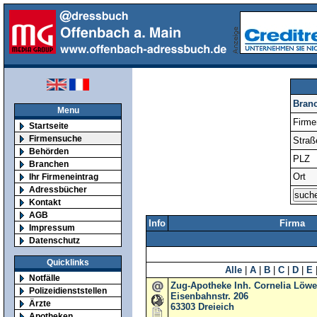
Bran
Menu
Firm
Startseite
Firmensuche
Straß
Behörden
PLZ
Branchen
Ort
Ihr Firmeneintrag
Adressbücher
Kontakt
AGB
Info
Firma
Impressum
Datenschutz
Quicklinks
Alle
|
A
|
B
|
C
|
D
|
E
Notfälle
Zug-Apotheke Inh. Cornelia Löwer
Polizeidienststellen
Eisenbahnstr. 206
Ärzte
63303
Dreieich
Apotheken