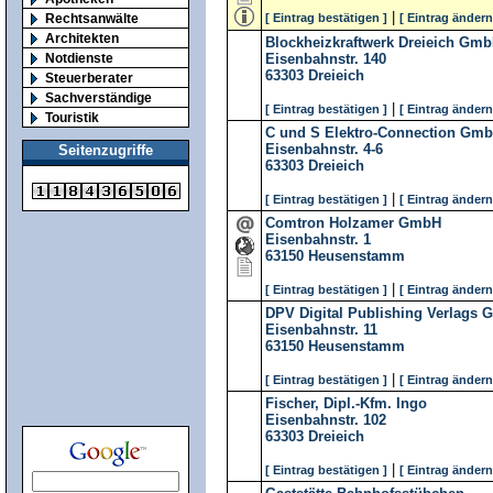
|
Rechtsanwälte
[ Eintrag bestätigen ]
[ Eintrag ändern
Architekten
Blockheizkraftwerk Dreieich Gm
Notdienste
Eisenbahnstr. 140
63303
Dreieich
Steuerberater
Sachverständige
|
[ Eintrag bestätigen ]
[ Eintrag ändern
Touristik
C und S Elektro-Connection Gm
Eisenbahnstr. 4-6
Seitenzugriffe
63303
Dreieich
|
[ Eintrag bestätigen ]
[ Eintrag ändern
Comtron Holzamer GmbH
Eisenbahnstr. 1
63150
Heusenstamm
|
[ Eintrag bestätigen ]
[ Eintrag ändern
DPV Digital Publishing Verlags
Eisenbahnstr. 11
63150
Heusenstamm
|
[ Eintrag bestätigen ]
[ Eintrag ändern
Fischer, Dipl.-Kfm. Ingo
Eisenbahnstr. 102
63303
Dreieich
|
[ Eintrag bestätigen ]
[ Eintrag ändern