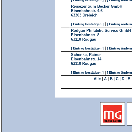
[ Eintrag bestätigen ]
[ Eintrag ändern
Reisezentrum Becker GmbH
Eisenbahnstr. 4-6
63303
Dreieich
|
[ Eintrag bestätigen ]
[ Eintrag ändern
Rodgan Philatelic Service GmbH
Eisenbahnstr. 8
63110
Rodgau
|
[ Eintrag bestätigen ]
[ Eintrag ändern
Schenke, Rainer
Eisenbahnstr. 14
63110
Rodgau
|
[ Eintrag bestätigen ]
[ Eintrag ändern
Alle
|
A
|
B
|
C
|
D
|
E