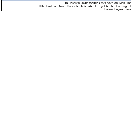
In unserem @dressbuch Offenbach am Main find
Offenbach am Main, Dreieich, Dietzenbach, Egelsbach, Hainburg
Dieses Layout basi