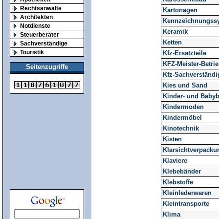
Rechtsanwälte
Kartonagen
Architekten
Kennzeichnungss
Notdienste
Keramik
Steuerberater
Ketten
Sachverständige
Touristik
Kfz-Ersatzteile
KFZ-Meister-Betri
Seitenzugriffe
Kfz-Sachverständi
Kies und Sand
Kinder- und Baby
Kindermoden
Kindermöbel
Kinotechnik
Kisten
Klarsichtverpacku
Klaviere
Klebebänder
Klebstoffe
Kleinlederwaren
Kleintransporte
Klima