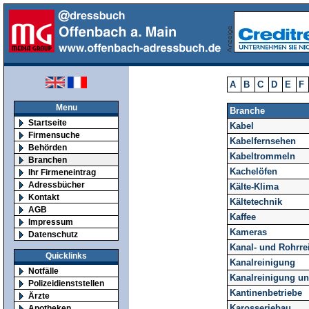
A
B
C
D
E
F
Menu
Branche
Startseite
Kabel
Firmensuche
Kabelfernsehen
Behörden
Kabeltrommeln
Branchen
Kachelöfen
Ihr Firmeneintrag
Adressbücher
Kälte-Klima
Kontakt
Kältetechnik
AGB
Kaffee
Impressum
Kameras
Datenschutz
Kanal- und Rohrre
Quicklinks
Kanalreinigung
Notfälle
Kanalreinigung u
Polizeidienststellen
Kantinenbetriebe
Ärzte
Karosseriebau
Apotheken