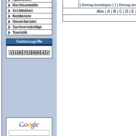
|
Rechtsanwälte
[ Eintrag bestätigen ]
[ Eintrag än
Architekten
Alle
|
A
|
B
|
C
|
D
|
E
Notdienste
Steuerberater
Sachverständige
Touristik
Seitenzugriffe