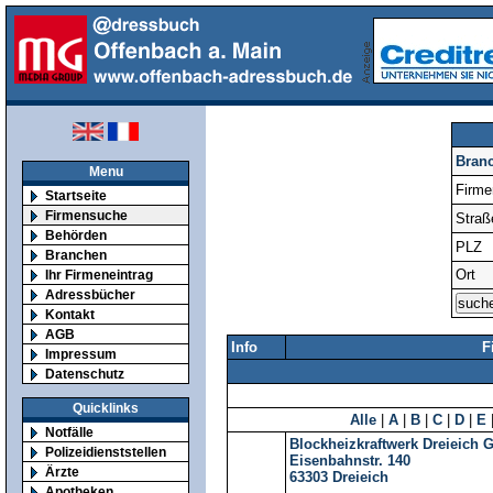
Bran
Menu
Firm
Startseite
Firmensuche
Straß
Behörden
PLZ
Branchen
Ort
Ihr Firmeneintrag
Adressbücher
Kontakt
AGB
Info
F
Impressum
Datenschutz
Quicklinks
Alle
|
A
|
B
|
C
|
D
|
E
Notfälle
Blockheizkraftwerk Dreieich
Polizeidienststellen
Eisenbahnstr. 140
Ärzte
63303
Dreieich
Apotheken